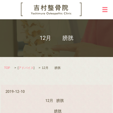
メ
12月 膀胱
TOP
[
アドバイス
]
12月 膀胱
2019-12-10
12月 膀胱
膀胱