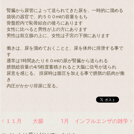
腎臓から尿管によって送られてきた尿を、一時的に溜める
袋状の器官で、約５００mlの容量をもち
骨盤腔内で恥骨結合の後ろにあります
女性に比べると男性が上の方にあります
男性は前立腺の上に、女性は子宮の下側にあります
働きは、尿を溜めておくことと、尿を体外に排泄する事で
す
通常は1時間あたり６０mlの尿が腎臓から送られる
膀胱総容量の4/5程度蓄積されると大脳に信号が送られ
尿意を感じる。 排尿時は腹圧を加える事で膀胱の筋肉が働
き
内圧がかかり排尿に至る。
１１月 大腸
1月 インフルエンザの雑学