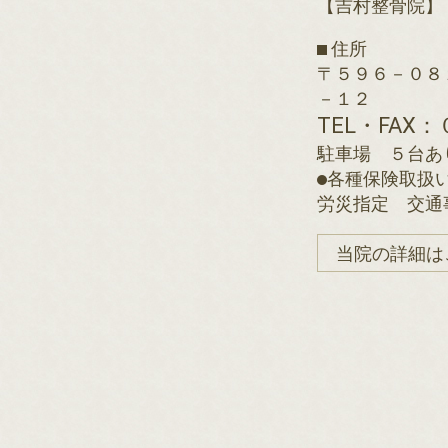
【吉村整骨院】
住所
5月 便秘について
〒５９６－０８
－１２
TEL・FA
4月 早食いについて
駐車場 ５台あ
各種保険取扱
3月 二度寝について
労災指定 交通
当院の詳細は
２月 血管について
２月 血管について
２月 血管について