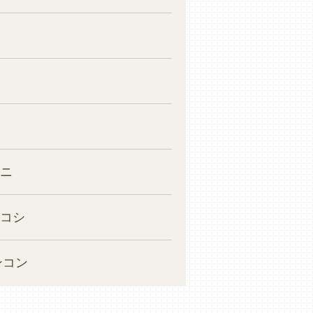
ーニ
ロコシ
ンコン
挨拶