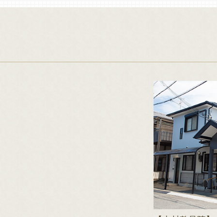
お知らせ
１２月 男性の乳癌に
１１月 心臓癌につ
１０月 女性の便秘に
9月 味覚障害について
８月 牡蠣と柿につい
7月 薬の飲み方につい
6月 美肌効果について