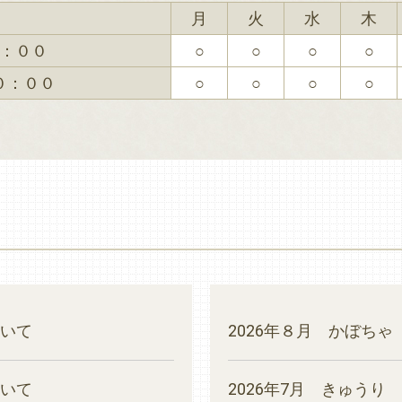
月
火
水
木
：００
○
○
○
○
０：００
○
○
○
○
いて
2026年８月 かぼちゃ
いて
2026年7月 きゅうり