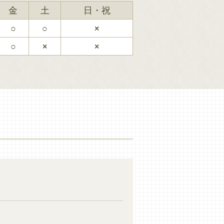
金
土
日・祝
○
○
×
○
×
×