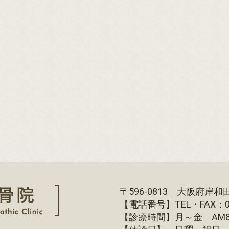
2025年１月 寝違い
１２月 寝言について
11月 人の声について
10月 骨格での区別に
9月 血液型について
8月 ヒゲについて
〒596-0813 大阪府岸和
7月 つむじ につい
【電話番号】TEL・FAX：072
【診療時間】月～金 AM8:30～