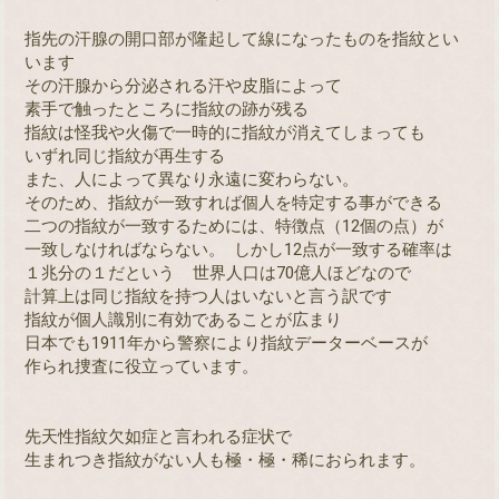
指先の汗腺の開口部が隆起して線になったものを指紋とい
います
その汗腺から分泌される汗や皮脂によって
素手で触ったところに指紋の跡が残る
指紋は怪我や火傷で一時的に指紋が消えてしまっても
いずれ同じ指紋が再生する
また、人によって異なり永遠に変わらない。
そのため、指紋が一致すれば個人を特定する事ができる
二つの指紋が一致するためには、特徴点（12個の点）が
一致しなければならない。 しかし12点が一致する確率は
１兆分の１だという 世界人口は70億人ほどなので
計算上は同じ指紋を持つ人はいないと言う訳です
指紋が個人識別に有効であることが広まり
日本でも1911年から警察により指紋データーベースが
作られ捜査に役立っています。
先天性指紋欠如症と言われる症状で
生まれつき指紋がない人も極・極・稀におられます。