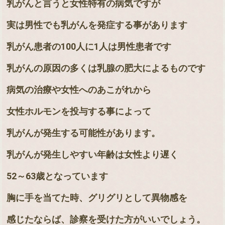
乳がんと言うと女性特有の病気ですが
実は男性でも乳がんを発症する事があります
乳がん患者の
100
人に
1
人は男性患者です
乳がんの原因の多くは乳腺の肥大によるものです
病気の治療や女性へのあこがれから
女性ホルモンを投与する事によって
乳がんが発生する可能性があります。
乳がんが発生しやすい年齢は女性より遅く
52
～
63
歳となっています
胸に手を当てた時、グリグリとして異物感を
感じたならば、診察を受けた方がいいでしょう。