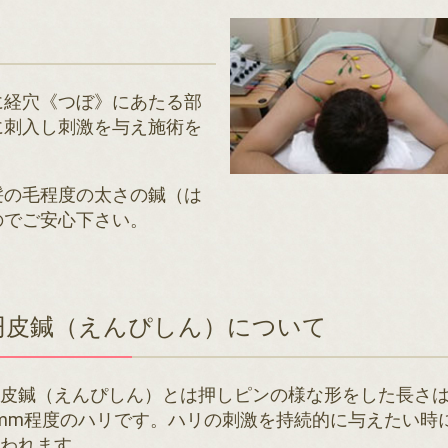
て
に経穴《つぼ》にあたる部
に刺入し刺激を与え施術を
髪の毛程度の太さの鍼（は
のでご安心下さい。
円皮鍼（えんぴしん）について
円皮鍼（えんぴしん）とは押しピンの様な形をした長さ
mm程度のハリです。ハリの刺激を持続的に与えたい時
使われます。