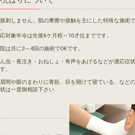
小児はりについて
直接刺しません。肌の摩擦や接触を主にした特殊な施術
す。
応対象年令は生後6ケ月程～10才位までです。
院は月に3～4回の施術でOKです。
かん虫・夜泣き・おねしょ・奇声をあげるなどが適応症
です。
（眉間や眼のまわりに青筋、目を開けて寝ている、など
症状は一度御相談下さい