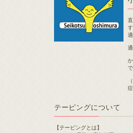
適
通
テーピングについて
【テーピングとは】