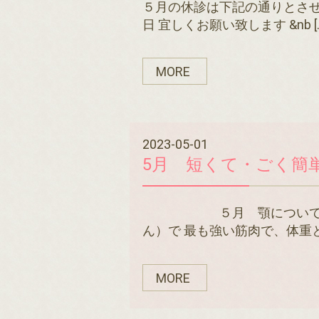
５月の休診は下記の通りとさせ
日 宜しくお願い致します &nb [
MORE
2023-05-01
5月 短くて・ごく簡
５月 顎について 顎の
ん）で 最も強い筋肉で、体重と 
MORE