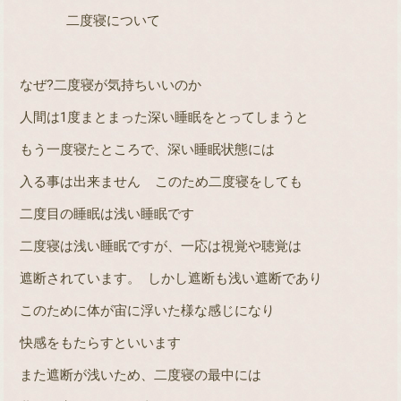
二度寝について
なぜ
?
二度寝が気持ちいいのか
人間は
1
度まとまった深い睡眠をとってしまうと
もう一度寝たところで、深い睡眠状態には
入る事は出来ません
このため二度寝をしても
二度目の睡眠は浅い睡眠です
二度寝は浅い睡眠ですが、一応は視覚や聴覚は
遮断されています。
しかし遮断も浅い遮断であり
このために体が宙に浮いた様な感じになり
快感をもたらすといいます
また遮断が浅いため、二度寝の最中には