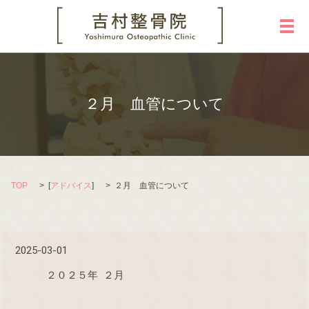
メ
２月 血管について
TOP
[
アドバイス
]
２月 血管について
2025-03-01
２０２５年
２
月