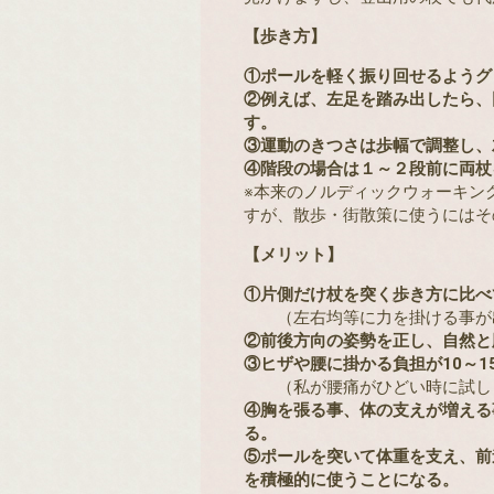
【歩き方】
①ポールを軽く振り回せるようグ
②例えば、左足を踏み出したら、
す。
③運動のきつさは歩幅で調整し、
④階段の場合は１～２段前に両杖
※本来のノルディックウォーキン
すが、散歩・街散策に使うにはそ
【メリット】
①片側だけ杖を突く歩き方に比べ
（左右均等に力を掛ける事が
②前後方向の姿勢を正し、自然と
③ヒザや腰に掛かる負担が10～1
（私が腰痛がひどい時に試しま
④胸を張る事、体の支えが増える
る。
⑤ポールを突いて体重を支え、前
を積極的に使うことになる。