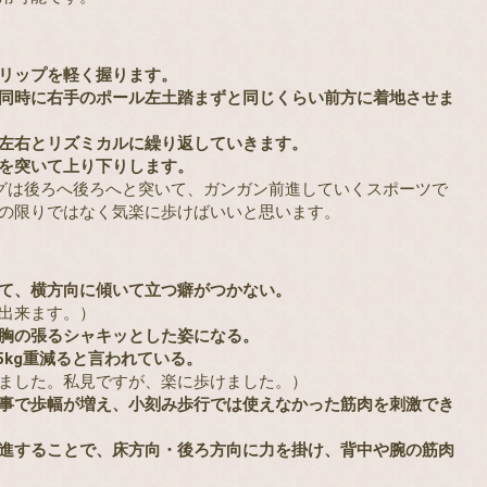
リップを軽く握ります。
同時に右手のポール左土踏まずと同じくらい前方に着地させま
左右とリズミカルに繰り返していきます。
を突いて上り下りします。
グは後ろへ後ろへと突いて、ガンガン前進していくスポーツで
の限りではなく気楽に歩けばいいと思います。
て、横方向に傾いて立つ癖がつかない。
出来ます。）
胸の張るシャキッとした姿になる。
5kg重減ると言われている。
した。私見ですが、楽に歩けました。）
事で歩幅が増え、小刻み歩行では使えなかった筋肉を刺激でき
進することで、床方向・後ろ方向に力を掛け、背中や腕の筋肉