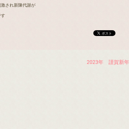
刺激され新陳代謝が
です
2023年 謹賀新
。