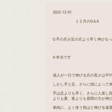
2022-12-01
１２月の
Q
＆
A
Q:
手の爪が足の爪より早く伸びる
A:
本当です
成人が一日で伸びる爪の長さは平
しかし手と足、さらに指によって
手は足よりも早く、さらに人差し
よりも夏、夜よりも昼間の方が伸
単純に、よく使う指はど伸びる速