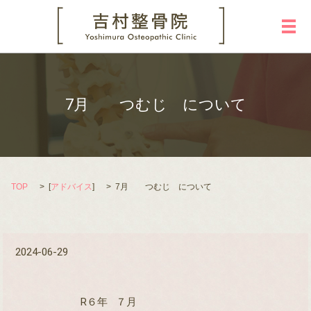
メ
7月 つむじ について
TOP
[
アドバイス
]
7月 つむじ について
2024-06-29
R６年
７
月