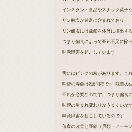
インスタント食品やスナック菓子
リン酸塩が豊富に含まれており
リン酸塩には亜鉛を体外に排出す
つまり偏食によって亜鉛不足に陥
味覚障害を起こしています
舌にはピンクの粒があります。こ
味蕾の寿命は
2
週間程です
味蕾の
亜鉛が必要なのです。つまり偏食
味蕾の生まれ変わりがうまくいか
味覚障害を起こしているのです
偏食の改善と亜鉛（貝類・アーモ