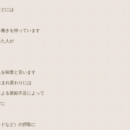
などには
る働きを持っています
った人が
れを味蕾と言います
生まれ変わりには
による亜鉛不足によって
ずに
ンドなど）の摂取に