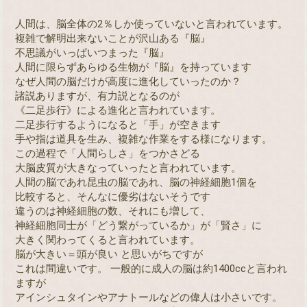
人間は、脳全体の2％しか使っていないと言われています。
複雑で解明出来ないことが沢山ある『脳』
不思議がいっぱいつまった『脳』
人間に限らずあらゆる生物が『脳』を持っています
なぜ人間の脳だけが高度に進化していったのか？
諸説ありますが、有力説となるのが
《二足歩行》による進化と言われています。
二足歩行するようになると「手」が空きます
手や指は道具を生み、複雑な作業をする様になります。
この過程で「人間らしさ」をつかさどる
大脳皮質が大きなっていったと言われています。
人間の脳であれ昆虫の脳であれ、脳の神経細胞1個を
比較すると、そんなに優劣はないそうです
違うのは神経細胞の数、それにも増して、
神経細胞同士が「どう繋がっているか」が「賢さ」に
大きく関わってくると言われています。
脳が大きい＝頭が良い と思いがちですが
これは間違いです。 一般的に成人の脳は約1400ccと言われ
ますが
アインシュタインやアナトールなどの偉人は小さいです。