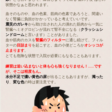
状態かなぁと思われます。
血そのものや、血の色素、筋肉の色素であろうと、間違い
なく腎臓に負担がかかっていると考えていいです。
震災のガレキ
から助け出された人の潰れた筋肉から一気に
腎臓へミオグロビンが流れて腎不全になる（
クラッシュシ
ンドローム
と言います）ことがありました。
血や筋肉のカスを
腎臓のフィルター
に通し続けて、フィル
ターの
目詰まり
を起こすと、血の小便どころか
オシッコが
止まります
。
とても危険な状態で入院が必要にもなることもあります。
練習は追い込まないと体も心も強くなりません！……です
が、そこは程度もん。
水分不足で濃い黄色の尿
が出ることもありますが、
濁った
り
、
変な色
の時は要注意です。