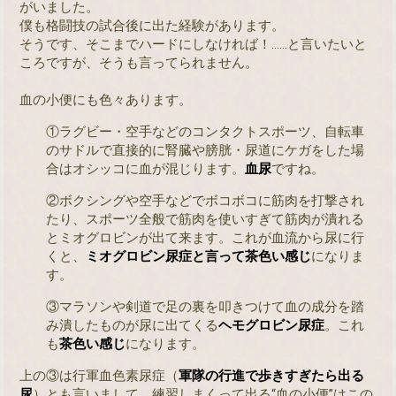
がいました。
僕も格闘技の試合後に出た経験があります。
そうです、そこまでハードにしなければ！……と言いたいと
ころですが、そうも言ってられません。
血の小便にも色々あります。
①ラグビー・空手などのコンタクトスポーツ、自転車
のサドルで直接的に腎臓や膀胱・尿道にケガをした場
合はオシッコに血が混じります。
血尿
ですね。
②ボクシングや空手などでボコボコに筋肉を打撃され
たり、スポーツ全般で筋肉を使いすぎて筋肉が潰れる
とミオグロビンが出て来ます。これが血流から尿に行
くと、
ミオグロビン尿症と言って茶色い感じ
になりま
す。
③マラソンや剣道で足の裏を叩きつけて血の成分を踏
み潰したものが尿に出てくる
ヘモグロビン尿症
。これ
も
茶色い感じ
になります。
上の③は行軍血色素尿症（
軍隊の行進で歩きすぎたら出る
尿
）とも言いまして、練習しまくって出る“血の小便”はこの