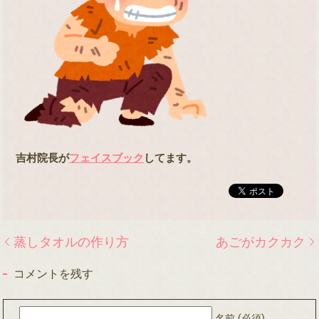
吉村院長が
フェイスブック
してます。
蒸しタオルの作り方
あごがカクカク
コメントを残す
名前 (必須)