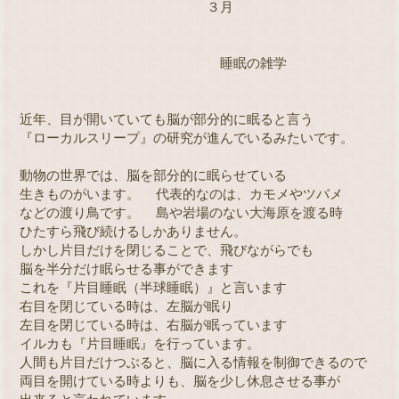
　　　　　　　　　　　　　　３月
                         睡眠の雑学

近年、目が開いていても脳が部分的に眠ると言う

『ローカルスリープ』の研究が進んでいるみたいです。

動物の世界では、脳を部分的に眠らせている

生きものがいます。  代表的なのは、カモメやツバメ

などの渡り鳥です。  島や岩場のない大海原を渡る時

ひたすら飛び続けるしかありません。  

しかし片目だけを閉じることで、飛びながらでも

脳を半分だけ眠らせる事ができます

これを『片目睡眠（半球睡眠）』と言います

右目を閉じている時は、左脳が眠り

左目を閉じている時は、右脳が眠っています

イルカも『片目睡眠』を行っています。

人間も片目だけつぶると、脳に入る情報を制御できるので

両目を開けている時よりも、脳を少し休息させる事が
