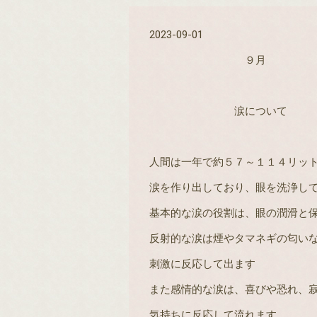
2023-09-01
９月
涙について
人間は一年で約５７～１１４リッ
涙を作り出しており、眼を洗浄し
基本的な涙の役割は、眼の潤滑と
反射的な涙は煙やタマネギの匂い
刺激に反応して出ます
また感情的な涙は、喜びや恐れ、
気持ちに反応して流れます