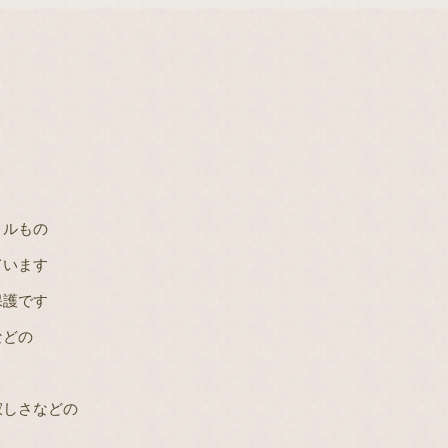
トルもの
ています
保護です
などの
寂しさなどの