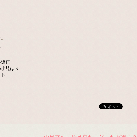
す。
グ
盤矯正
の小児はり
ット