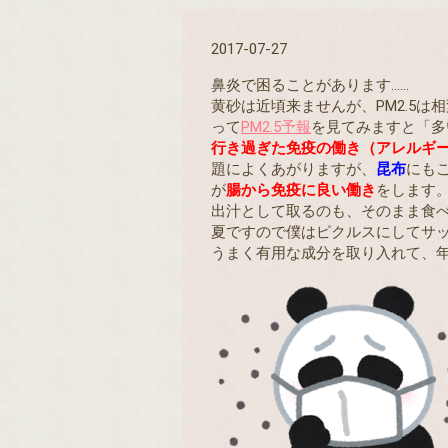
2017-07-27
鼻炎で困ることがあります……
黄砂は近頃来ませんが、PM2.5
って
PM2.5予報
を見てみますと「多
行き過ぎた免疫の働き（アレルギ
題によくあがりますが、
昆布
にも
が
腸から免疫に良い働き
をします
出汁として取るのも、そのまま食
夏ですので僕はピクルスにしてサ
うまく有用な成分を取り入れて、年