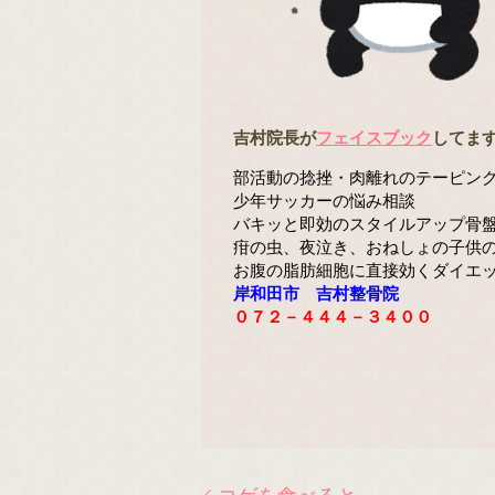
吉村院長が
フェイスブック
してま
部活動の捻挫・肉離れのテーピン
少年サッカーの悩み相談
バキッと即効のスタイルアップ骨
疳の虫、夜泣き、おねしょの子供
お腹の脂肪細胞に直接効くダイエ
岸和田市 吉村整骨院
０７２－４４４－３４００