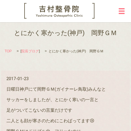
メ
とにかく寒かった(神戸) 岡野ＧＭ
TOP
[
院長ブログ
]
とにかく寒かった(神戸) 岡野ＧＭ
2017-01-23
日曜日神戸にて岡野ＧＭ(ガイナーレ鳥取)みんなと
サッカーをしましたが、とにかく寒いの一言と
足がついてこないの言葉だけです
二人とも顔が寒さのためにこわばってます😢