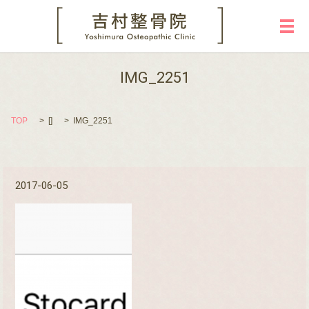
メ
IMG_2251
TOP
[]
IMG_2251
2017-06-05