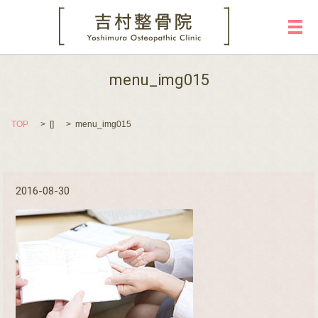
メ
menu_img015
TOP
[]
menu_img015
2016-08-30