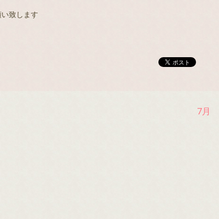
願い致します
7
。