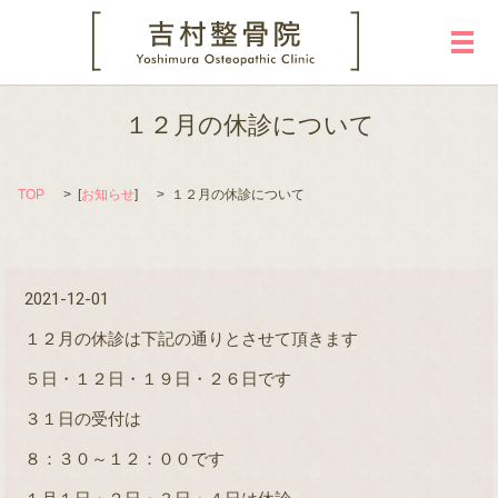
メ
１２月の休診について
TOP
[
お知らせ
]
１２月の休診について
2021-12-01
１２月の休診は下記の通りとさせて頂きます
５日・１２日・１９日・２６日です
３１日の受付は
８：３０～１２：００です