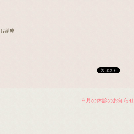
０は診療
９月の休診のお知ら
。