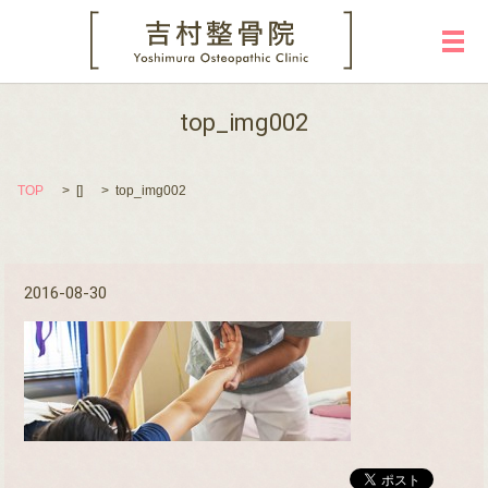
メ
top_img002
TOP
[]
top_img002
2016-08-30