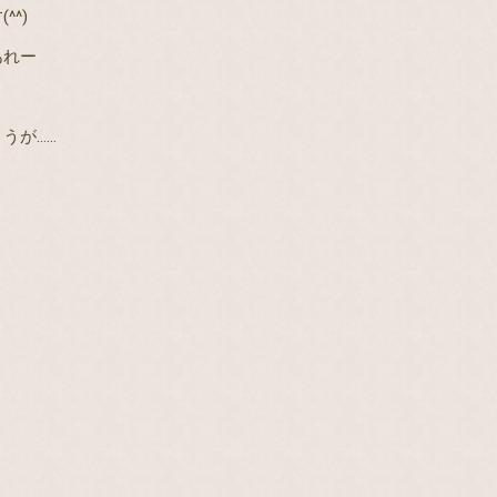
^)
あれー
うが……