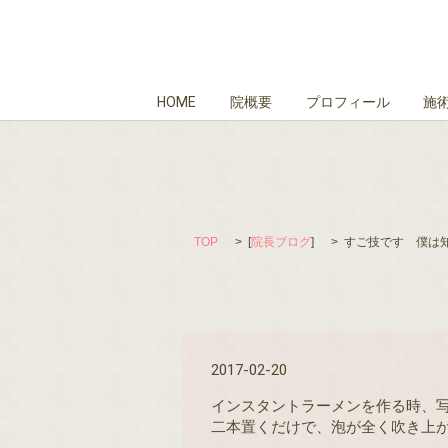
HOME
院概要
プロフィール
施
TOP
[
院長ブログ
]
すご技です 僕は
2017-02-20
インスタントラーメンを作る時、
二本置くだけで、泡が全く吹き上