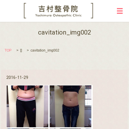
メ
cavitation_img002
TOP
[]
cavitation_img002
2016-11-29