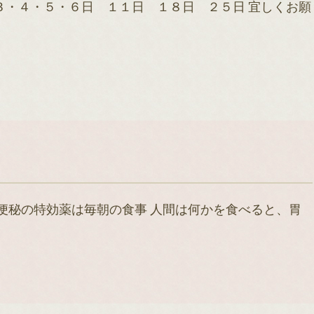
３・４・５・６日 １１日 １８日 ２５日 宜しくお願
 便秘の特効薬は毎朝の食事 人間は何かを食べると、胃