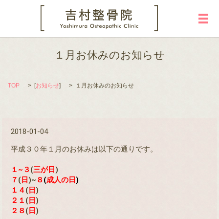
メ
１月お休みのお知らせ
TOP
[
お知らせ
]
１月お休みのお知らせ
2018-01-04
平成３０年１月のお休みは以下の通りです。
１~３
(
三が日
)
７
(
日
)~
８
(
成人の日
)
１４
(
日
)
２１
(
日
)
２８
(
日
)