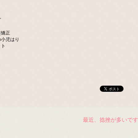
グ
盤矯正
の小児はり
ット
最近、捻挫が多いで