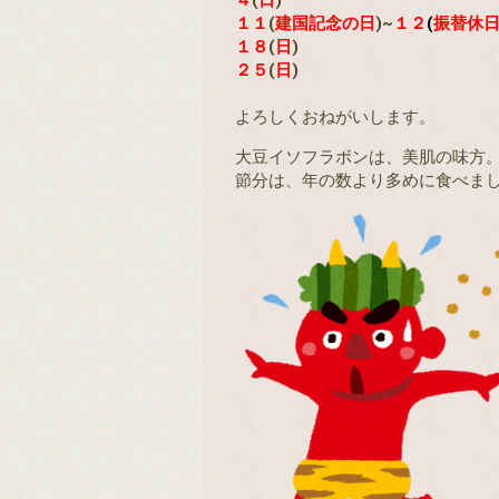
１１
(
建国記念の日
)~
１２
(
振替休
１８
(
日
)
２５
(
日
)
よろしくおねがいします。
大豆イソフラボンは、美肌の味方
節分は、年の数より多めに食べま