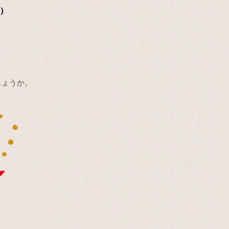
日
)
。
しょうか。