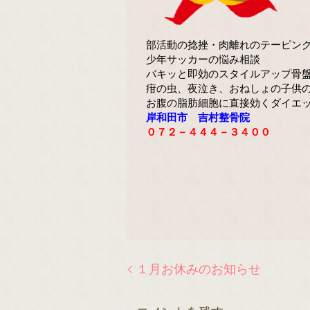
部活動の捻挫・肉離れのテーピン
少年サッカーの悩み相談
バキッと即効のスタイルアップ骨
疳の虫、夜泣き、おねしょの子供
お腹の脂肪細胞に直接効くダイエ
岸和田市 吉村整骨院
０７２－４４４－３４００
１月お休みのお知らせ